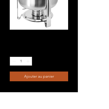
Réchaud circulaire
Prix
10,00 $
Quantité
*
Ajouter au panier
20"